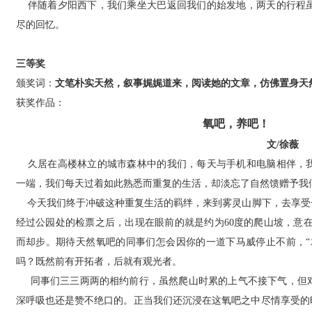
伴随着夕阳西下，我们乘坐大巴返回我们的始发地，两天的行程虽
尽的回忆。
三等奖
颁奖词：
文笔朴实天然，叙事娓娓道来，阅读她的文章，仿佛置身天
获奖作品：
氧吧，养吧！
文/徐薇
久居在高楼林立的城市森林中的我们，每天与手机和电脑相伴，我
一端，我们每天过着如此熟悉而重复的生活，却淡忘了自然馈赠予我
今天我们终于冲破这种重复生活的羁绊，来到雾灵山脚下，去享受一
经过公园处的检票之后，出现在眼前的就是约为60度的爬山坡，意
而却步。期待天然氧吧的同事们怎会因你的一道下马威停止不前，“
吗？既然前有开拓者，后就有观光者。
同事们三三两两的相约前行，虽然爬山时累的上气不接下气，但对
深呼吸也还是赞不绝口的。正当我们还沉浸在这氧吧之中尽情享受的