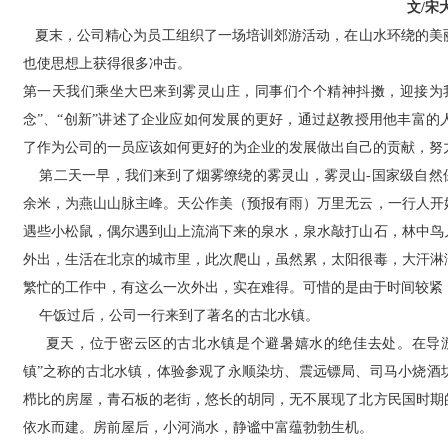
文/宋
夏末，公司精心为员工组织了一场培训郊游活动，在山水环绕的美
也使思想上获得很多冲击。
第一天我们乘坐大巴来到雾灵山庄，同事们个个精神抖擞，迎接为
念”、“创新”讲述了企业应如何发展的更好，通过赵教授用他丰富
了作为公司的一员应该如何更好的为企业的发展做出自己的贡献，努
第二天一早，我们来到了烟雾缭绕的雾灵山，雾灵山-国家级自然保
余米，为燕山山脉主峰。天公作美（预报有雨）万里无云，一行人开
遇些小松鼠，偶尔遇到山上流淌下来的泉水，泉水敲打山石，林中鸟
外出，生活在北京的城市里，此次爬山，虽然累，太阳很毒，大汗淋
繁忙的工作中，有这么一次外出，实在难得。可惜的是由于时间较紧
午饭过后，公司一行来到了著名的古北水镇。
夏天，位于密云区的古北水镇是个避暑嬉水的绝佳去处。在导游
镇”之称的古北水镇，体验参观了永顺染坊、震远镖局、司马小烧酒
栉比的房屋，青石板的老街，悠长的胡同，无不展现了北方民国时期
依水而建。房前屋后，小河淌水，静谧中富蕴勃勃生机。