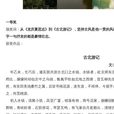
一等奖
颁奖词：
从《龙庆夏思志》到《古北游记》，坚持古风是他一贯的风
字一句抒发的都是豪情壮志。
获奖作品：
古北游记
文
年乙未，乞巧后，邀宾朋共游古北口之水镇。水镇者，处京师东北
栉比，朦朦间却似京中之乌镇，氤氤乎恰如北地之西塘，昔五柳先
然，有良田美池桑竹之属，后皆寻桃花源，迷失道，不得终。今观乎
之，何觅桃源。
初入水镇，清雅小筑，高堂广厦，错落有秩，商号店家，旗幡招幌
辉映，青砖斜巷，石阶拼花，琴瑟互鸣，有飞瀑自月老殿出，潆绕