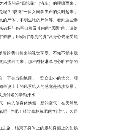
之对应的是“四轮跑”（汽车）的呼啸而来，
是呢？“哎呀”一位女同事失声的尖叫起来，
鼠的尸体，不明生物的尸体等。看到这些惨
来破坏与伤害自然及其内的“居民”的。请给
”假肢，用你们“尊贵的脚”及身心去感受爬
所给我们带来的视觉享受。不知不觉中我
微风拂面而来，那种酣畅淋漓与心旷神怡的
一下会当临绝顶，一览众山小的含义。顺
如果说上山的风景给人的感觉是移步换景，
及所付诸的辛勤汗水……
气，纳入使身体焕然一新的空气，在天然氧
吧--养吧！经过森林氧吧的“疗养”,让久居
之旅，结束了身体上的累与身躯上的酣畅