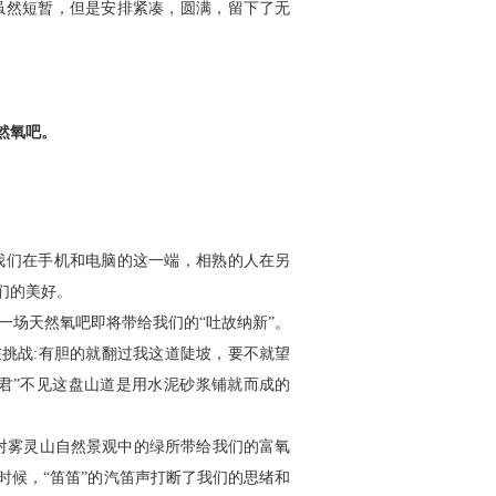
然短暂，但是安排紧凑，圆满，留下了无
然氧吧。
们在手机和电脑的这一端，相熟的人在另
们的美好。
场天然氧吧即将带给我们的“吐故纳新”。
在挑战:有胆的就翻过我这道陡坡，要不就望
君”不见这盘山道是用水泥砂浆铺就而成的
雾灵山自然景观中的绿所带给我们的富氧
时候，“笛笛”的汽笛声打断了我们的思绪和