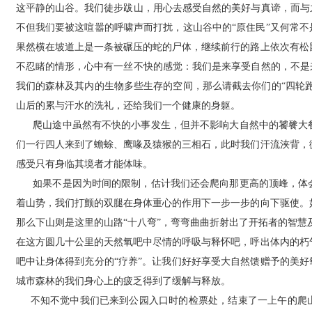
这平静的山谷。我们徒步跋山，用心去感受自然的美好与真谛，而与
不但我们要被这喧嚣的呼啸声而打扰，这山谷中的“原住民”又何常不
果然横在坡道上是一条被碾压的蛇的尸体，继续前行的路上依次有松
不忍睹的情形，心中有一丝不快的感觉：我们是来享受自然的，不是
我们的森林及其内的生物多些生存的空间，那么请截去你们的“四轮跑
山后的累与汗水的洗礼，还给我们一个健康的身躯。
爬山途中虽然有不快的小事发生，但并不影响大自然中的饕餮大餐
们一行四人来到了蟾蜍、鹰喙及猿猴的三相石，此时我们汗流浃背，
感受只有身临其境者才能体味。
如果不是因为时间的限制，估计我们还会爬向那更高的顶峰，体会
着山势，我们打颤的双腿在身体重心的作用下一步一步的向下驱使。
那么下山则是这里的山路“十八弯”，弯弯曲曲折射出了开拓者的智慧
在这方圆几十公里的天然氧吧中尽情的呼吸与释怀吧，呼出体内的朽
吧中让身体得到充分的“疗养”。让我们好好享受大自然馈赠予的美好氧
城市森林的我们身心上的疲乏得到了缓解与释放。
不知不觉中我们已来到公园入口时的检票处，结束了一上午的爬山