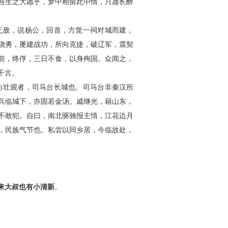
吾生之大愿乎，梦中相留此中情，只愿长醉
敌，说杨公，回首，方觉一祠对城而建，
骁勇，屡建战功，所向克捷，破辽军，震契
前，终俘，三日不食，以身殉国。众闻之，
千古。
壮观者，司马台长城也。司马台非秦汉所
兵临城下，亦固若金汤。戚继光，籍山东，
不敢犯。自曰，南北驱驰报主情，江花边月
，民族气节也。私尝以同乡居，今临故处，
来大叔也有小清新
。