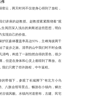
大伟
丽密云，两天时间不仅使身心得到了放松，
我们讲座的赵教授。赵教授紧紧围绕着“观
的人生阅历深入浅出的来阐述这些思想，明白
力实现自己的价值。
护区森林覆盖率高达93%，主峰海拔两千
始了徒步之旅。清早的山中我们时不时会偶
儿清鸣，构造了一副怡然自得的景色，很少
漓，但是在身体和心灵上都得到了释放。在
，我们只爬了些许路程，中午返程。
的带领下，参观了长城脚下“有北方小乌
坊、八旗会馆等景点。畅游在小镇内，鳞次
的古镇风貌。水镇内河道密布，古建、民宅