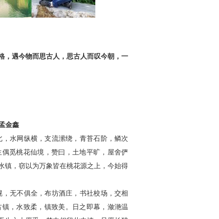
格，遇今物而思古人，思古人而叹今朝，一
/孟金鑫
，水网纵横，支流潆绕，青苔石阶，鳞次
生偶觅桃花仙境，赞曰，土地平旷，屋舍俨
水镇，窃以为万象皆在桃花源之上，今始得
，无不俱全，布坊酒庄，书社校场，交相
古镇，水致柔，镇致美。日之即幕，潋滟温