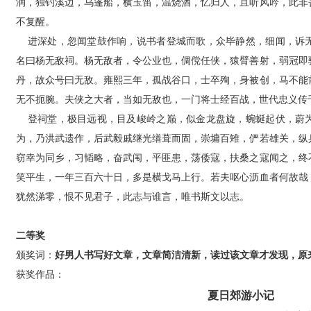
润，独钓溪边，乌篷船，横玉笛，温烧酒，忆归人，且听风吟，此非
不复醒。
进深处，忽闻堂鼓作响，说书者登城而歌，众毕静然，细闻，诉无
名曰杨无敌祠。杨无敌者，令公业也，倜傥任侠，猿臂善射，弱冠即
丹，故众号曰无敌。雍熙三年，孤战谷口，士卒殉，身被创，马不能
无不扼腕。夫侠之大者，当如无敌也，一门将士经百战，世代忠义传
登祠堂，极目远视，目及峻岭之巅，似金龙盘旋，蜿蜒起伏，蔚为
为，乃洪武遗作，后武毅戚继光缮葺而固，崇墉百雉，俨若雄关，纵
窃幸为同乡，习韬略，奋武闱，平匪患，荡倭寇，扶桑之寇闻之，终
笑平生，一年三百六十日，多是横戈马上行。若夫呕心沥血者何故哉
犹然涕零，恨不见君子，此志与谁言，唯书斯文以志。
二等奖
颁奖词：
好男人书写好文章，文章简洁清新，读过该文章才发现，原
获奖作品：
夏日郊游小记