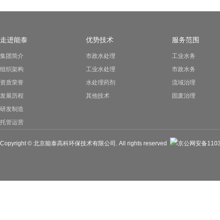
走进能泰
优势技术
服务范围
集团简介
市政水处理
工业水务
组织架构
工业水处理
市政水务
资质荣誉
水处理药剂
流域治理
发展历程
其他技术
固废治理
研发制造
托管运营
Copyright © 北京能泰高科环保技术有限公司. All rights reserved
京公网安备11030