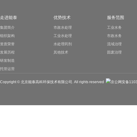
走进能泰
优势技术
服务范围
集团简介
市政水处理
工业水务
组织架构
工业水处理
市政水务
资质荣誉
水处理药剂
流域治理
发展历程
其他技术
固废治理
研发制造
托管运营
Copyright © 北京能泰高科环保技术有限公司. All rights reserved
京公网安备11030