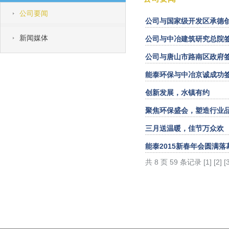
公司要闻
公司与国家级开发区承德创
新闻媒体
公司与中冶建筑研究总院
公司与唐山市路南区政府签
能泰环保与中冶京诚成功
创新发展，水镇有约
聚焦环保盛会，塑造行业
三月送温暖，佳节万众欢
能泰2015新春年会圆满落
共 8 页 59 条记录
[1]
[2]
[