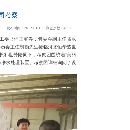
司考察
发布时间：2017-01-10 浏览次数：4636
党工委书记王宝春，管委会副主任陆永
委员会主任刘勘先生莅临河北恒华盛世
长祁世芳陪同下，考察团围绕着“美丽
/净水处理装置。考察团详细询问了设