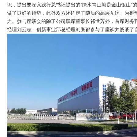
识，提出要深入践行总书记提出的“绿水青山就是金山银山”
做了良好的铺垫，此外双方还约定了随后的高层互访，为推
力。参与座谈会的除了公司联席董事长祁世芳外，首席财务
经理刘云志，创新事业部总经理刘鹏都参与了座谈并畅谈了