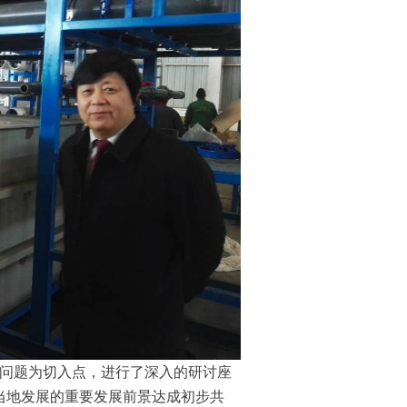
的问题为切入点，进行了深入的研讨座
当地发展的重要发展前景达成初步共