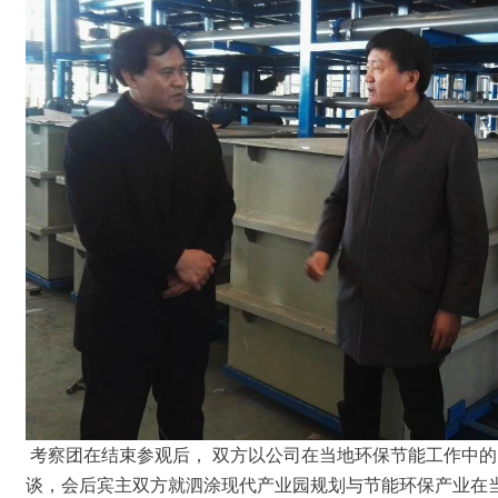
考察团在结束参观后， 双方以公司在当地环保节能工作中
谈，会后宾主双方就泗涂现代产业园规划与节能环保产业在