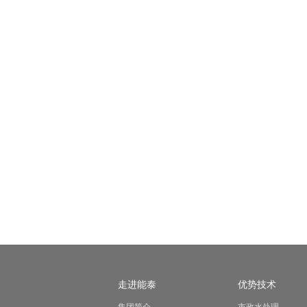
走进能泰
优势技术