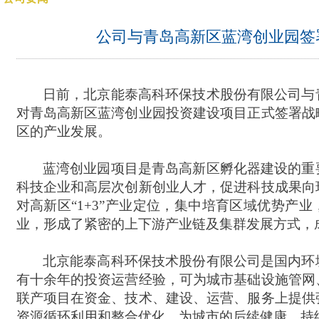
公司与青岛高新区蓝湾创业园签
日前，北京能泰高科环保技术股份有限公司与
对青岛高新区蓝湾创业园
投资建设
项目正式签署战
区的产业发展。
蓝湾创业园项目是青岛高新区孵化器建设的重
科技企业和高层次创新创业人才，促进科技成果向
对高新区“1+3”产业定位，集中培育区域优势产
业，形成了紧密的上下游产业链及集群发展方式，
北京能泰高科环保技术股份有限公司是国内环
有十余年的投资运营经验，可为城市基础设施管网
联产项目在资金、技术、建设、运营、服务上提供
资源循环利用和整合优化，为城市的后续健康、持