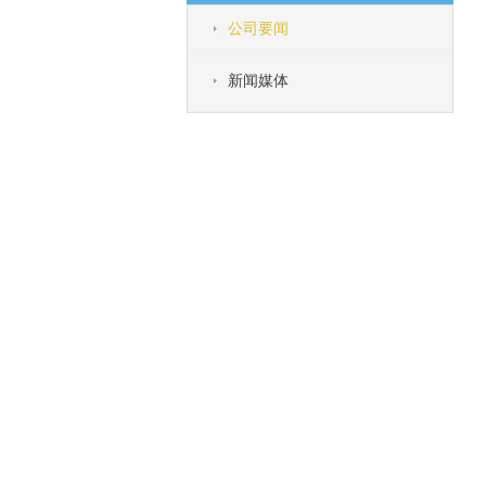
公司要闻
新闻媒体