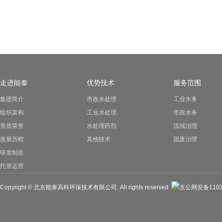
走进能泰
优势技术
服务范围
集团简介
市政水处理
工业水务
组织架构
工业水处理
市政水务
资质荣誉
水处理药剂
流域治理
发展历程
其他技术
固废治理
研发制造
托管运营
Copyright © 北京能泰高科环保技术有限公司. All rights reserved
京公网安备11030